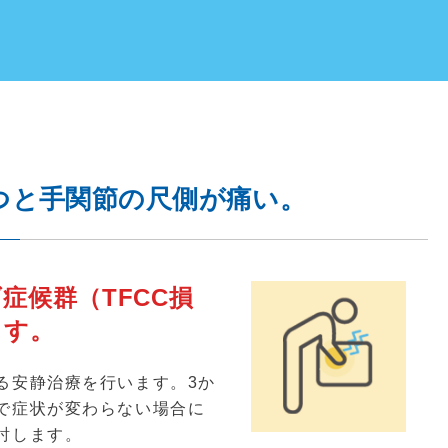
つと手関節の尺側が痛い。
症候群（TFCC損
ます。
る安静治療を行います。
3
か
で症状が変わらない場合に
討します。