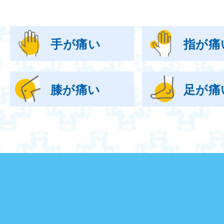
手が痛い
指が痛
膝が痛い
足が痛