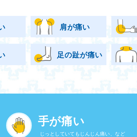
い
肩が痛い
い
足の趾が痛い
手が痛い
じっとしていてもじんじん痛い、など