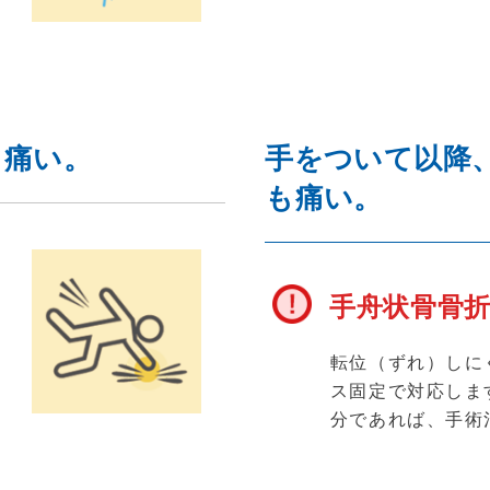
て痛い。
手をついて以降
も痛い。
手舟状骨骨
応
第
転位（ずれ）しに
治
ス固定で対応しま
分であれば、手術