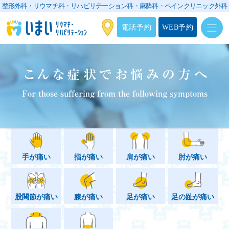
整形外科・リウマチ科・リハビリテーション科・
麻酔科・ペインクリニック外科
電話予約
WEB予約
こんな症状でお悩みの方へ
For those suffering from the following symptoms
手が痛い
指が痛い
肩が痛い
肘が痛い
股関節が痛い
膝が痛い
足が痛い
足の趾が痛い