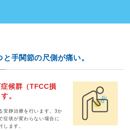
つと手関節の尺側が痛い。
症候群（TFCC損
ます。
る安静治療を行います。
3
か
で症状が変わらない場合に
討します。