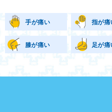
手が痛い
指が痛
膝が痛い
足が痛