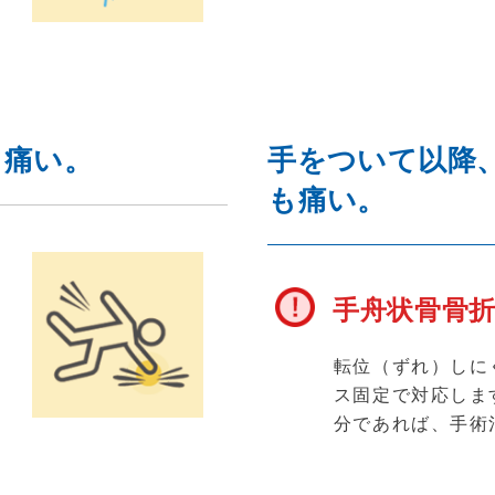
て痛い。
手をついて以降
も痛い。
手舟状骨骨
応
第
転位（ずれ）しに
治
ス固定で対応しま
分であれば、手術