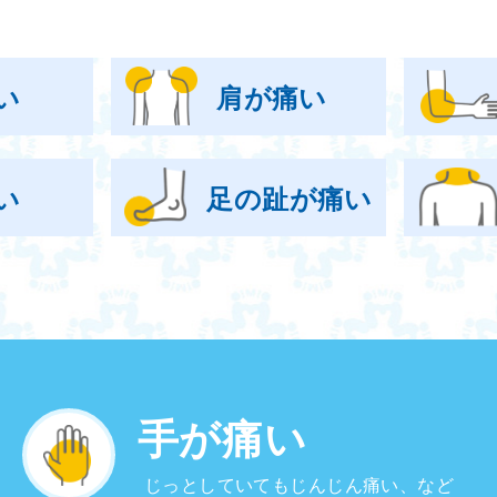
い
肩が痛い
い
足の趾が痛い
手が痛い
じっとしていてもじんじん痛い、など