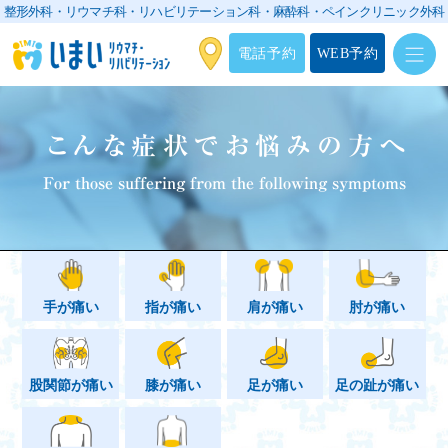
整形外科・リウマチ科・リハビリテーション科・
麻酔科・ペインクリニック外科
電話予約
WEB予約
こんな症状でお悩みの方へ
For those suffering from the following symptoms
手が痛い
指が痛い
肩が痛い
肘が痛い
股関節が痛い
膝が痛い
足が痛い
足の趾が痛い