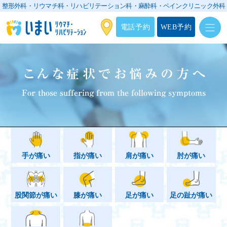
整形外科・リウマチ科・リハビリテーション科・
麻酔科・ペインクリニック外科
電話予約
WEB予約
こんな症状でお悩みの方へ
For those suffering from the following symptoms
手が痛い
指が痛い
肩が痛い
肘が痛い
股関節が痛い
膝が痛い
足が痛い
足の趾が痛い