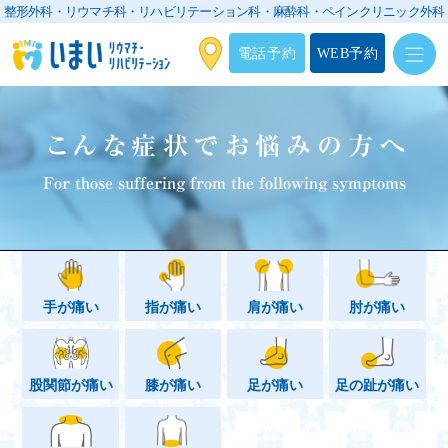
整形外科・リウマチ科・リハビリテーション科・
麻酔科・ペインクリニック外科
電話予約
WEB予約
こんな症状でお悩みの方へ
For those suffering from the following symptoms
手が痛い
指が痛い
肩が痛い
肘が痛い
股関節が痛い
膝が痛い
足が痛い
足の趾が痛い