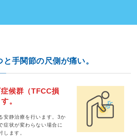
つと手関節の尺側が痛い。
症候群（TFCC損
ます。
る安静治療を行います。
3
か
で症状が変わらない場合に
討します。