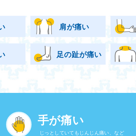
い
肩が痛い
い
足の趾が痛い
手が痛い
じっとしていてもじんじん痛い、など