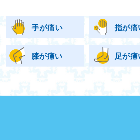
手が痛い
指が痛
膝が痛い
足が痛