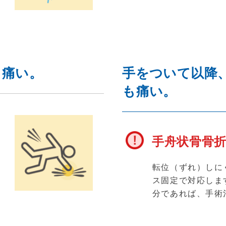
て痛い。
手をついて以降
も痛い。
手舟状骨骨
応
第
転位（ずれ）しに
治
ス固定で対応しま
分であれば、手術