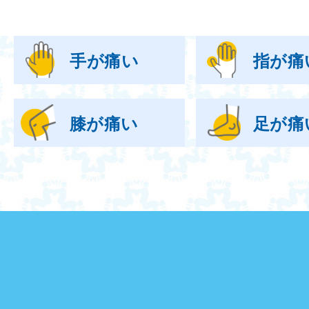
手が痛い
指が痛
膝が痛い
足が痛