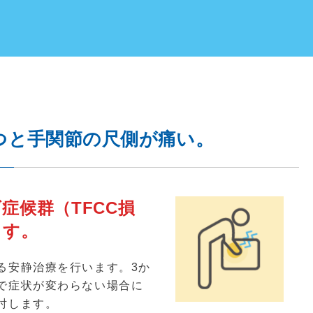
つと手関節の尺側が痛い。
症候群（TFCC損
ます。
る安静治療を行います。
3
か
で症状が変わらない場合に
討します。