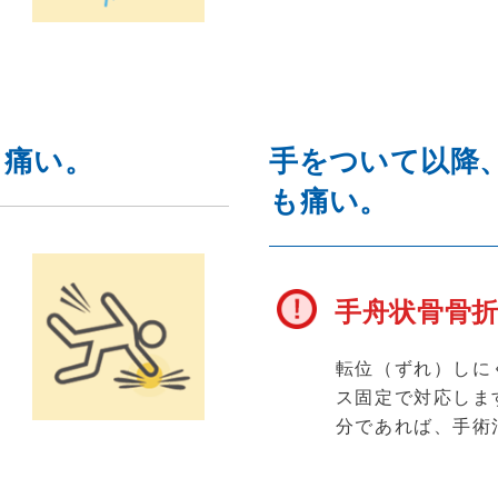
て痛い。
手をついて以降
も痛い。
手舟状骨骨
応
第
転位（ずれ）しに
治
ス固定で対応しま
分であれば、手術