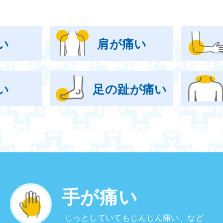
い
肩が痛い
い
足の趾が痛い
手が痛い
じっとしていてもじんじん痛い、など