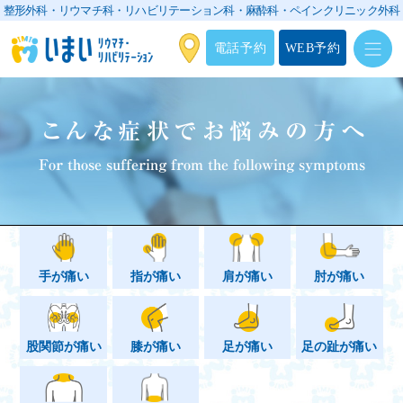
整形外科・リウマチ科・リハビリテーション科・
麻酔科・ペインクリニック外科
電話予約
WEB予約
こんな症状でお悩みの方へ
For those suffering from the following symptoms
手が痛い
指が痛い
肩が痛い
肘が痛い
股関節が痛い
膝が痛い
足が痛い
足の趾が痛い