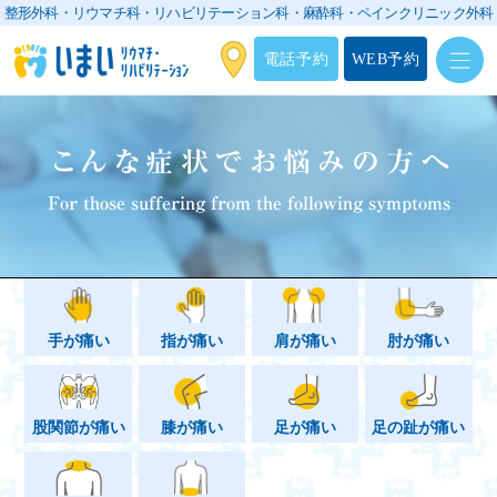
整形外科・リウマチ科・リハビリテーション科・
麻酔科・ペインクリニック外科
電話予約
WEB予約
こんな症状でお悩みの方へ
For those suffering from the following symptoms
手が痛い
指が痛い
肩が痛い
肘が痛い
股関節が痛い
膝が痛い
足が痛い
足の趾が痛い