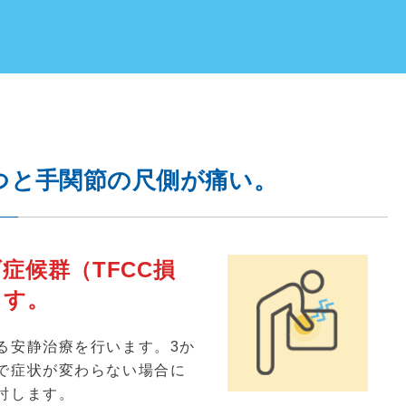
つと手関節の尺側が痛い。
症候群（TFCC損
ます。
る安静治療を行います。
3
か
で症状が変わらない場合に
討します。