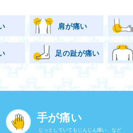
い
肩が痛い
い
足の趾が痛い
手が痛い
じっとしていてもじんじん痛い、など