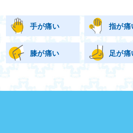
手が痛い
指が痛
膝が痛い
足が痛