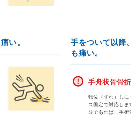
て痛い。
手をついて以降
も痛い。
手舟状骨骨
応
第
転位（ずれ）しに
治
ス固定で対応しま
分であれば、手術