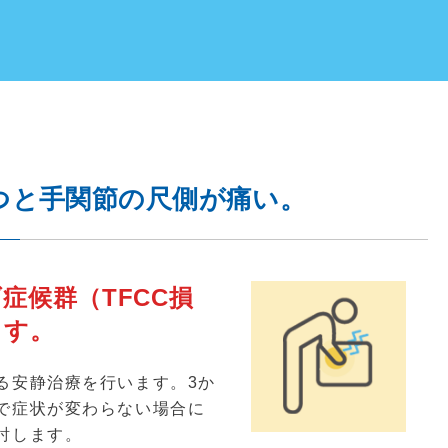
つと手関節の尺側が痛い。
症候群（TFCC損
ます。
る安静治療を行います。
3
か
で症状が変わらない場合に
討します。