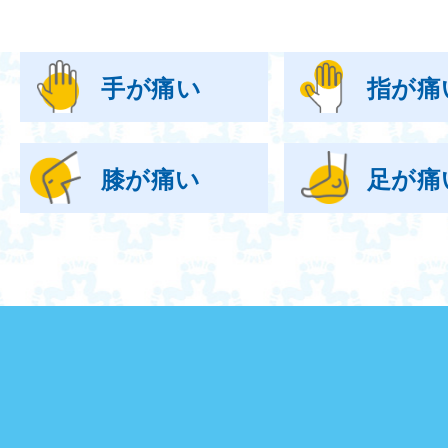
手が痛い
指が痛
膝が痛い
足が痛