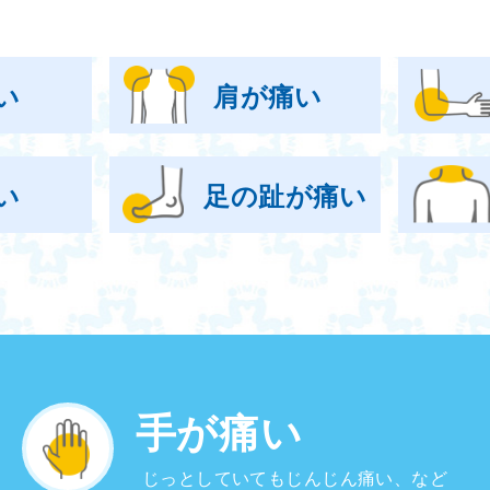
い
肩が痛い
い
足の趾が痛い
手が痛い
じっとしていてもじんじん痛い、など