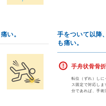
て痛い。
手をついて以降
も痛い。
手舟状骨骨
応
第
転位（ずれ）しに
治
ス固定で対応しま
分であれば、手術