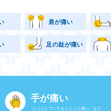
い
肩が痛い
い
足の趾が痛い
手が痛い
じっとしていてもじんじん痛い、など