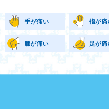
手が痛い
指が痛
膝が痛い
足が痛