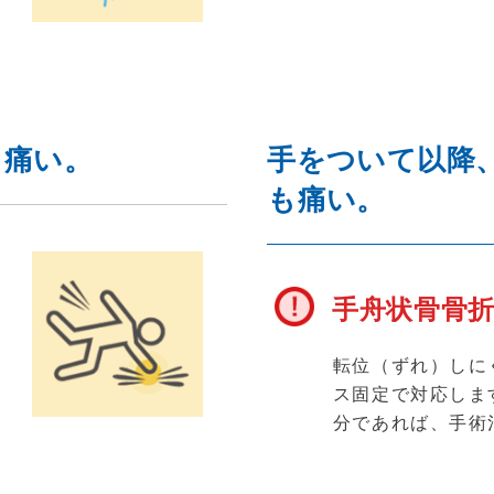
て痛い。
手をついて以降
も痛い。
手舟状骨骨
応
第
転位（ずれ）しに
治
ス固定で対応しま
分であれば、手術