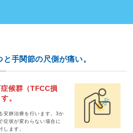
つと手関節の尺側が痛い。
症候群（TFCC損
ます。
る安静治療を行います。
3
か
で症状が変わらない場合に
討します。