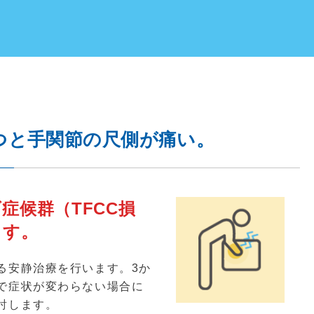
つと手関節の尺側が痛い。
症候群（TFCC損
ます。
る安静治療を行います。
3
か
で症状が変わらない場合に
討します。