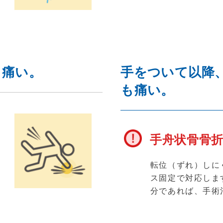
て痛い。
手をついて以降
も痛い。
手舟状骨骨
応
第
転位（ずれ）しに
治
ス固定で対応しま
分であれば、手術