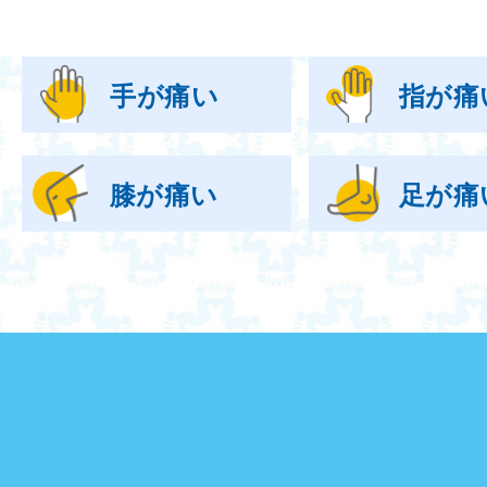
手が痛い
指が痛
膝が痛い
足が痛