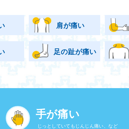
い
肩が痛い
い
足の趾が痛い
手が痛い
じっとしていてもじんじん痛い、など