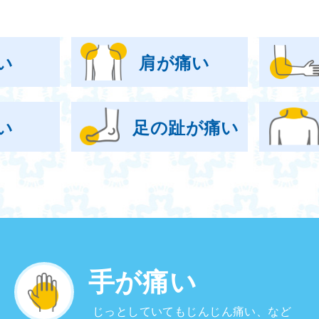
い
肩が痛い
い
足の趾が痛い
手が痛い
じっとしていてもじんじん痛い、など