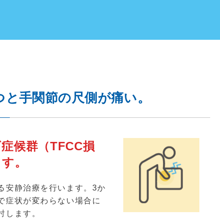
つと手関節の尺側が痛い。
症候群（TFCC損
ます。
る安静治療を行います。
3
か
で症状が変わらない場合に
討します。