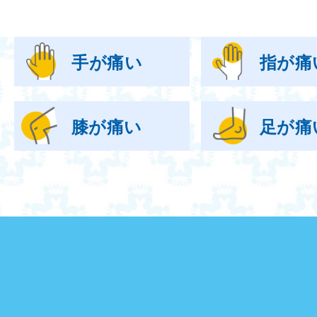
手が痛い
指が痛
膝が痛い
足が痛