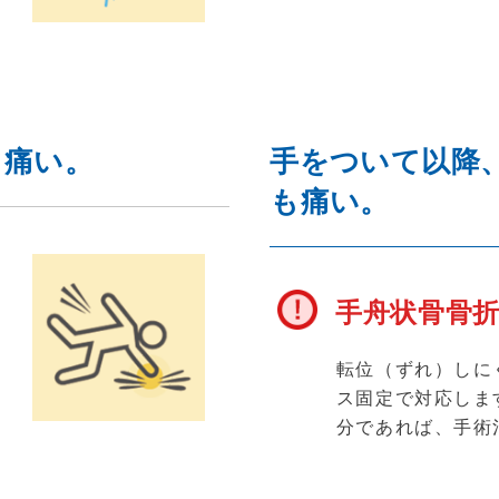
て痛い。
手をついて以降
も痛い。
手舟状骨骨
応
第
転位（ずれ）しに
治
ス固定で対応しま
分であれば、手術