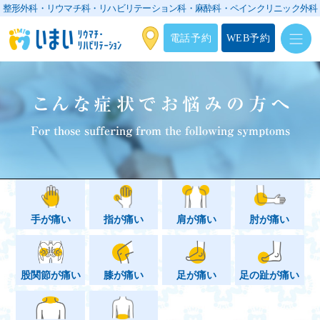
整形外科・リウマチ科・リハビリテーション科・
麻酔科・ペインクリニック外科
電話予約
WEB予約
こんな症状でお悩みの方へ
For those suffering from the following symptoms
手が痛い
指が痛い
肩が痛い
肘が痛い
股関節が痛い
膝が痛い
足が痛い
足の趾が痛い