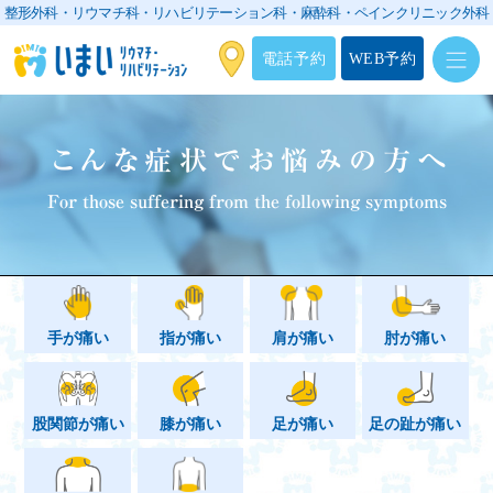
整形外科・リウマチ科・リハビリテーション科・
麻酔科・ペインクリニック外科
電話予約
WEB予約
こんな症状でお悩みの方へ
For those suffering from the following symptoms
手が痛い
指が痛い
肩が痛い
肘が痛い
股関節が痛い
膝が痛い
足が痛い
足の趾が痛い