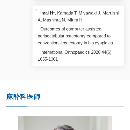
Imai H*
, Kamada T, Miyawaki J, Maruishi
A, Mashima N, Miura H
Outcomes of computer assisted
periacetabular osteotomy compared to
conventional osteotomy in hip dysplasia
International Orthopaedics 2020 44(6)
1055-1061
麻酔科医師