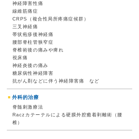
神経障害性痛
線維筋痛症
CRPS（複合性局所疼痛症候群）
三叉神経痛
帯状疱疹後神経痛
腰部脊柱管狭窄症
脊椎術後の痛みや痺れ
視床痛
神経炎後の痛み
糖尿病性神経障害
抗がん剤などに伴う神経障害痛 など
外科的治療
脊髄刺激療法
Raczカテーテルによる硬膜外腔癒着剥離術（腰
椎）