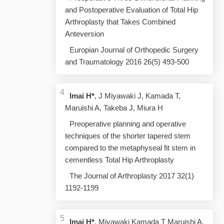
and Postoperative Evaluation of Total Hip
Arthroplasty that Takes Combined
Anteversion
Europian Journal of Orthopedic Surgery
and Traumatology 2016 26(5) 493-500
Imai H*
, J Miyawaki J, Kamada T,
Maruishi A, Takeba J, Miura H
Preoperative planning and operative
techniques of the shorter tapered stem
compared to the metaphyseal fit stem in
cementless Total Hip Arthroplasty
The Journal of Arthroplasty 2017 32(1)
1192-1199
Imai H*
, Miyawaki Kamada T Maruishi A,