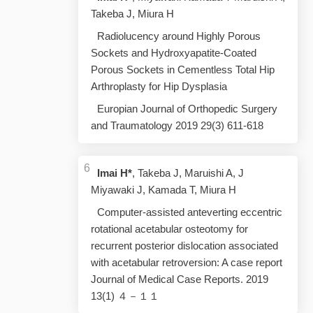
Takeba J, Miura H
Radiolucency around Highly Porous
Sockets and Hydroxyapatite-Coated
Porous Sockets in Cementless Total Hip
Arthroplasty for Hip Dysplasia
Europian Journal of Orthopedic Surgery
and Traumatology 2019 29(3) 611-618
Imai H*
, Takeba J, Maruishi A, J
Miyawaki J, Kamada T, Miura H
Computer-assisted anteverting eccentric
rotational acetabular osteotomy for
recurrent posterior dislocation associated
with acetabular retroversion: A case report
Journal of Medical Case Reports. 2019
13(1) ４－１１