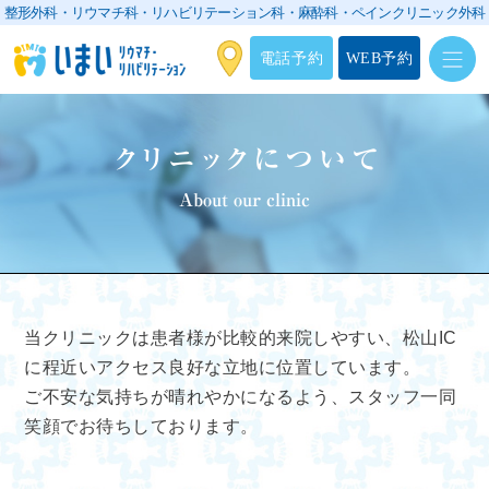
整形外科・リウマチ科・リハビリテーション科・
麻酔科・ペインクリニック外科
電話予約
WEB予約
クリニックについて
About our clinic
当クリニックは患者様が比較的来院しやすい、松山IC
に程近いアクセス良好な立地に位置しています。
ご不安な気持ちが晴れやかになるよう、スタッフ一同
笑顔でお待ちしております。