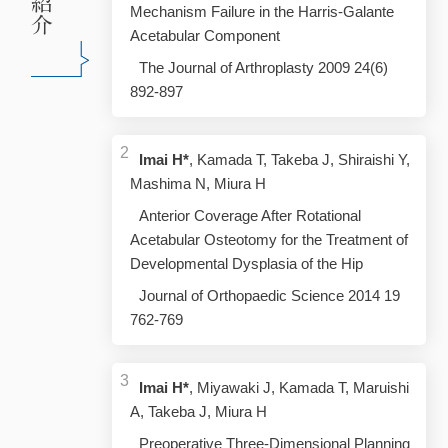
Mechanism Failure in the Harris-Galante
Acetabular Component
The Journal of Arthroplasty 2009 24(6)
892-897
Imai H*
, Kamada T, Takeba J, Shiraishi Y,
Mashima N, Miura H
Anterior Coverage After Rotational
Acetabular Osteotomy for the Treatment of
Developmental Dysplasia of the Hip
Journal of Orthopaedic Science 2014 19
762-769
Imai H*
, Miyawaki J, Kamada T, Maruishi
A, Takeba J, Miura H
Preoperative Three-Dimensional Planning