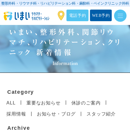
整形外科・リウマチ科・リハビリテーション科・
麻酔科・ペインクリニック外科
電話予約
WEB予約
いまい、整形外科、関節リウ
マチ、リハビリテーション、クリ
ニック 新着情報
Information
Category
ALL
重要なお知らせ
休診のご案内
採用情報
お知らせ・ブログ
スタッフ紹介
Archive