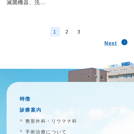
滅菌機器、洗…
1
2
3
Next
特徴
診療案内
整形外科・リウマチ科
手術治療について