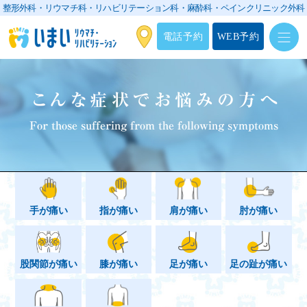
整形外科・リウマチ科・リハビリテーション科・
麻酔科・ペインクリニック外科
電話予約
WEB予約
こんな症状でお悩みの方へ
For those suffering from the following symptoms
手が痛い
指が痛い
肩が痛い
肘が痛い
股関節が痛い
膝が痛い
足が痛い
足の趾が痛い