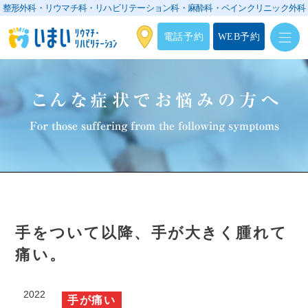
整形外科・リウマチ科・リハビリテーション科・
麻酔科・ペインクリニック外科
電話予約
WEB予約
こんな症状でお悩みの方へ
For those suffering from the following symptoms
手をついて以降、手が大きく腫れて
痛い。
2022
手が痛い