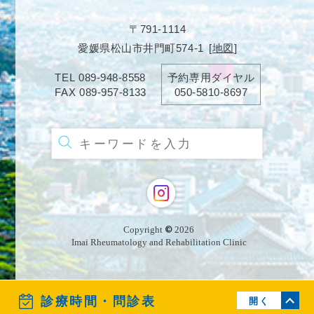
〒791-1114
愛媛県松山市井門町574-1
[
地図
]
TEL
089-948-8558
予約専用ダイヤル
FAX
089-957-8133
050-5810-8697
Copyright
©
2026
Imai Rheumatology and Rehabilitation Clinic
診療時間・問診表