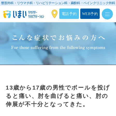
整形外科・リウマチ科・リハビリテーション科・
麻酔科・ペインクリニック外科
電話予約
WEB予約
こんな症状でお悩みの方へ
For those suffering from the following symptoms
13歳から17歳の男性でボールを投げ
ると痛い、肘を曲げると痛い、肘の
伸展が不十分となってきた。