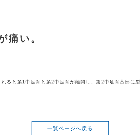
が痛い。
されると第
1
中足骨と第
2
中足骨が離開し、第
2
中足骨基部に
一覧ページへ戻る