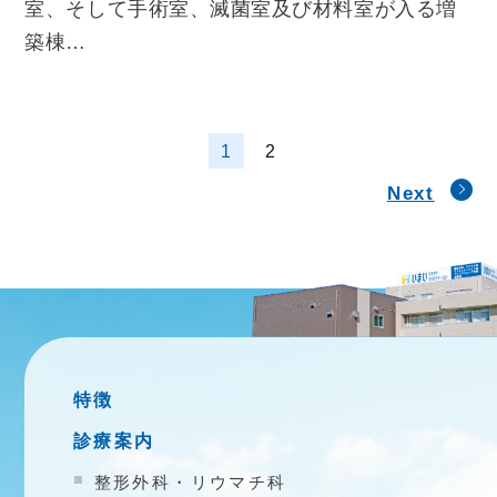
室、そして手術室、滅菌室及び材料室が入る増
築棟…
1
2
Next
特徴
診療案内
整形外科・リウマチ科