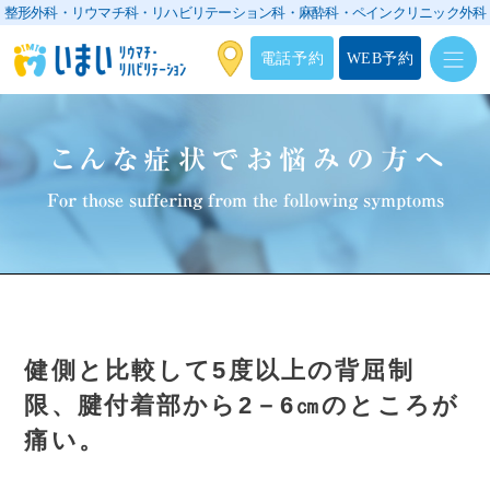
整形外科・リウマチ科・リハビリテーション科・
麻酔科・ペインクリニック外科
電話予約
WEB予約
こんな症状でお悩みの方へ
For those suffering from the following symptoms
健側と比較して5度以上の背屈制
限、腱付着部から2－6㎝のところが
痛い。