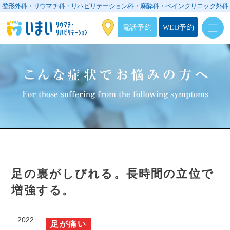
整形外科・リウマチ科・リハビリテーション科・
麻酔科・ペインクリニック外科
電話予約
WEB予約
こんな症状でお悩みの方へ
For those suffering from the following symptoms
足の裏がしびれる。長時間の立位で
増強する。
2022
足が痛い